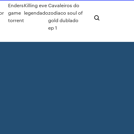
Enders
Killing eve
Cavaleiros do
or
game
legendado
zodiaco soul of
torrent
gold dublado
ep 1