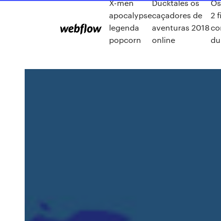
X-men
Ducktales os
Os
apocalypse
caçadores de
2 
legenda
aventuras 2018
co
popcorn
online
du