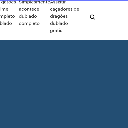
 gatoes
Simplesmente
Assistir
filme
acontece
caçadores de
mpleto
dublado
dragões
blado
completo
dublado
gratis