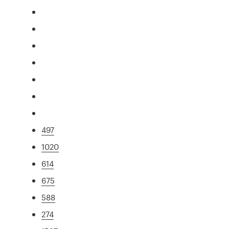
497
1020
614
675
588
274