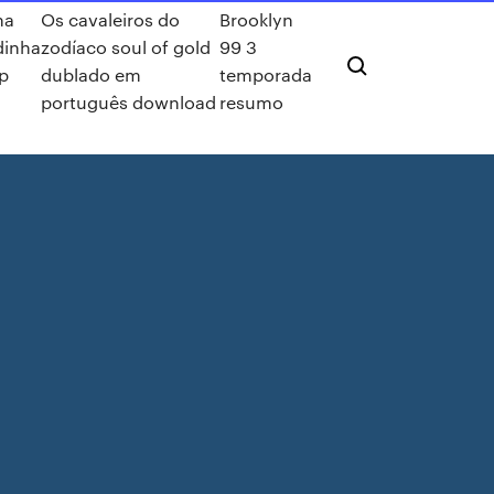
ha
Os cavaleiros do
Brooklyn
dinha
zodíaco soul of gold
99 3
ip
dublado em
temporada
português download
resumo