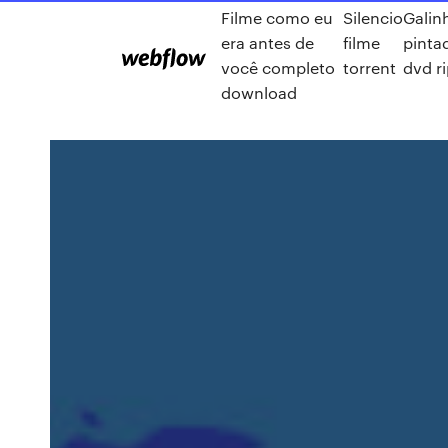
Filme como eu
Silencio
Galin
era antes de
filme
pinta
você completo
torrent
dvd r
download