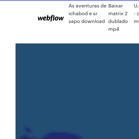
As aventuras de
Baixar
U.
ichabod e sr
matrix 2
- 
sapo download
dublado
me
mp4