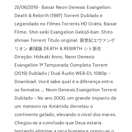
25/06/2019 · Baixar Neon Genesis Evangelion:
Death & Rebirth (1997) Torrent Dublado e
Legendado no Filmes Torrents HD Grátis. Baixar
Filme: Shin seiki Evangelion Gekijô-ban: Shito
shinsei Torrent Título original: 新世紀エヴァンゲ
リオン 劇場版 DEATH & REBIRTH シト新生
Direção: Hideaki Anno, Neon Genesis
Evangelion 1ª Temporada Completa Torrent
(2019) Dublado / Dual Áudio WEB-DL 1080p –
Download. Você sabe qual é a diferença entre
os formatos … Neon Genesis Evangelion Torrent
Dublado – No ano 2000, um grande impacto de
um meteoro na Antártida derreteu o
continente gelado, elevando o nível dos mares.
Chegou-se a conclusão que Deus estaria
tentando eliminar a raça humana e previu-se o