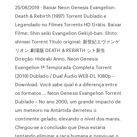
25/06/2019 · Baixar Neon Genesis Evangelion:
Death & Rebirth (1997) Torrent Dublado e
Legendado no Filmes Torrents HD Grátis. Baixar
Filme: Shin seiki Evangelion Gekijô-ban: Shito
shinsei Torrent Título original: 新世紀エヴァンゲ
リオン 劇場版 DEATH & REBIRTH シト新生
Direção: Hideaki Anno, Neon Genesis
Evangelion 1ª Temporada Completa Torrent
(2019) Dublado / Dual Áudio WEB-DL 1080p –
Download. Você sabe qual é a diferença entre
os formatos … Neon Genesis Evangelion Torrent
Dublado – No ano 2000, um grande impacto de
um meteoro na Antártida derreteu o
continente gelado, elevando o nível dos mares.
Chegou-se a conclusão que Deus estaria
tentando eliminar a raça humana e previu-se o