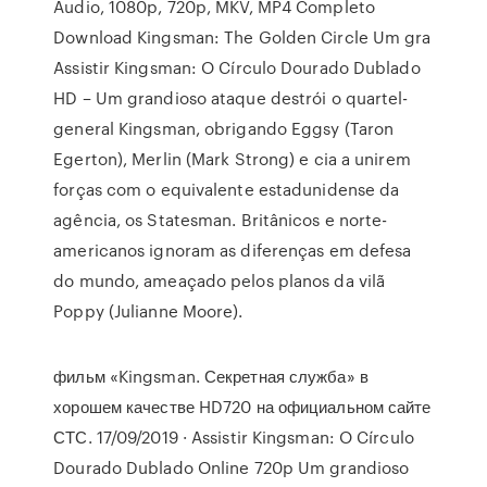
Áudio, 1080p, 720p, MKV, MP4 Completo
Download Kingsman: The Golden Circle Um gra
Assistir Kingsman: O Círculo Dourado Dublado
HD – Um grandioso ataque destrói o quartel-
general Kingsman, obrigando Eggsy (Taron
Egerton), Merlin (Mark Strong) e cia a unirem
forças com o equivalente estadunidense da
agência, os Statesman. Britânicos e norte-
americanos ignoram as diferenças em defesa
do mundo, ameaçado pelos planos da vilã
Poppy (Julianne Moore).
фильм «Kingsman. Секретная служба» в
хорошем качестве HD720 на официальном сайте
СТС. 17/09/2019 · Assistir Kingsman: O Círculo
Dourado Dublado Online 720p Um grandioso