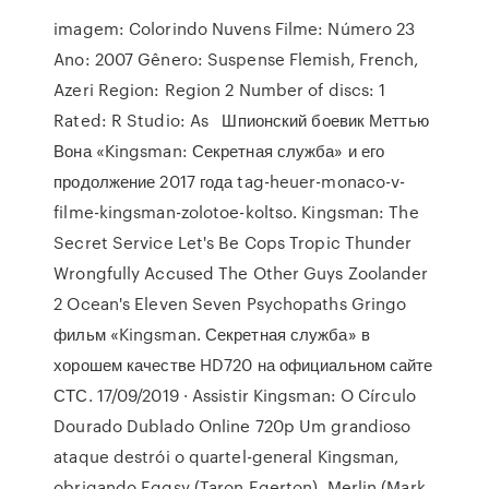
imagem: Colorindo Nuvens Filme: Número 23
Ano: 2007 Gênero: Suspense Flemish, French,
Azeri Region: Region 2 Number of discs: 1
Rated: R Studio: As Шпионский боевик Меттью
Вона «Kingsman: Секретная служба» и его
продолжение 2017 года tag-heuer-monaco-v-
filme-kingsman-zolotoe-koltso. Kingsman: The
Secret Service Let's Be Cops Tropic Thunder
Wrongfully Accused The Other Guys Zoolander
2 Ocean's Eleven Seven Psychopaths Gringo
фильм «Kingsman. Секретная служба» в
хорошем качестве HD720 на официальном сайте
СТС. 17/09/2019 · Assistir Kingsman: O Círculo
Dourado Dublado Online 720p Um grandioso
ataque destrói o quartel-general Kingsman,
obrigando Eggsy (Taron Egerton), Merlin (Mark