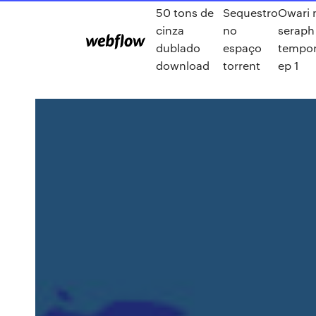
50 tons de
Sequestro
Owari 
cinza
no
seraph
dublado
espaço
tempo
download
torrent
ep 1