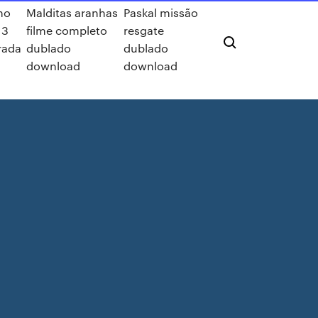
no
Malditas aranhas
Paskal missão
 3
filme completo
resgate
rada
dublado
dublado
download
download