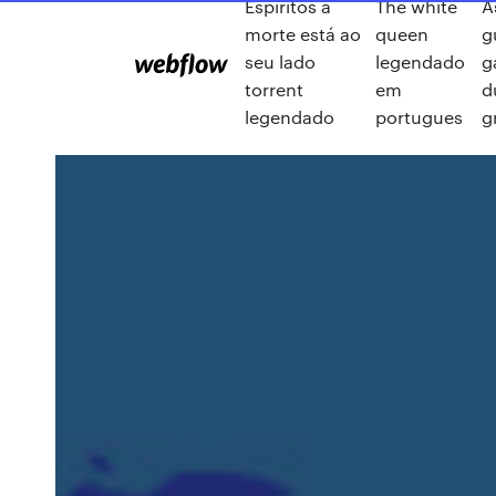
Espíritos a
The white
A
morte está ao
queen
g
seu lado
legendado
g
torrent
em
d
legendado
portugues
g