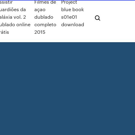
ssistir
Filmes de
Project
uardiões da
açao
blue book
aláxia vol. 2
dublado
s01e01
ublado online
completo
download
rátis
2015