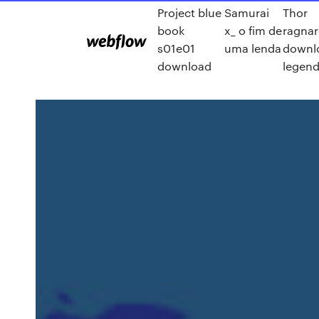
Project blue
Samurai
Thor
book
x_ o fim de
ragnar
s01e01
uma lenda
downl
download
legen