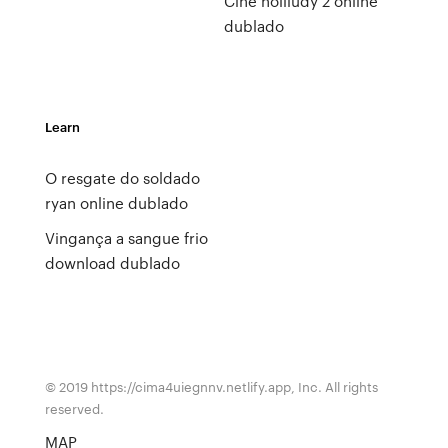
Cine holliúdy 2 online
dublado
Learn
O resgate do soldado
ryan online dublado
Vingança a sangue frio
download dublado
© 2019 https://cima4uiegnnv.netlify.app, Inc. All rights
reserved.
MAP