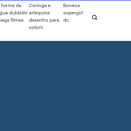
 forma da
Coringa e
Boneca
gua dublado
arlequina
supergirl
ega filmes
desenho para
dc
colorir