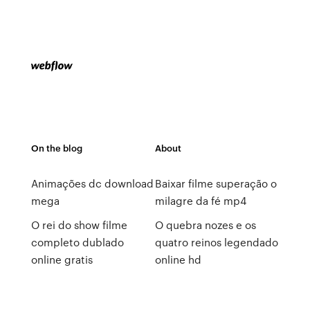
On the blog
About
Animações dc download
Baixar filme superação o
mega
milagre da fé mp4
O rei do show filme
O quebra nozes e os
completo dublado
quatro reinos legendado
online gratis
online hd