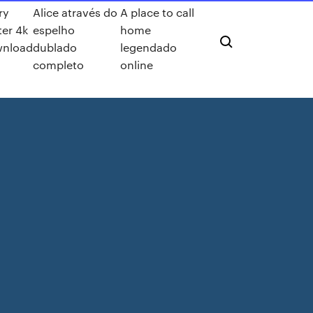
ry
Alice através do
A place to call
ter 4k
espelho
home
nload
dublado
legendado
completo
online