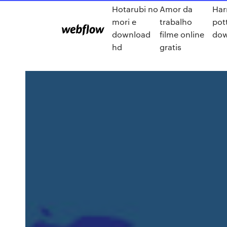
Hotarubi no
Amor da
Har
mori e
trabalho
pot
download
filme online
dow
hd
gratis