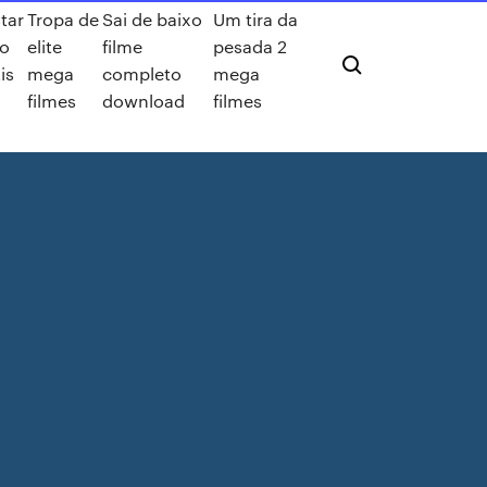
star
Tropa de
Sai de baixo
Um tira da
do
elite
filme
pesada 2
is
mega
completo
mega
filmes
download
filmes