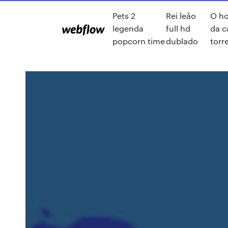
Pets 2
Rei leão
O h
legenda
full hd
da c
popcorn time
dublado
torr