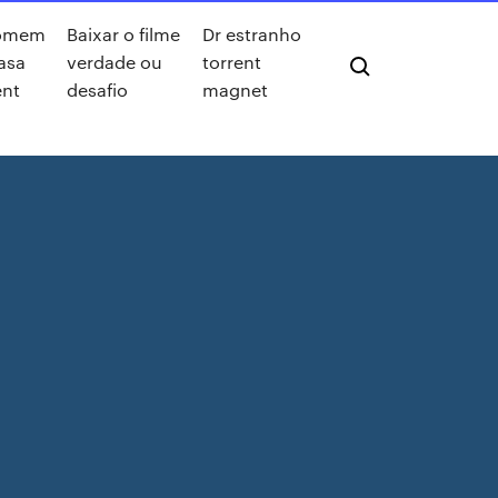
omem
Baixar o filme
Dr estranho
asa
verdade ou
torrent
ent
desafio
magnet