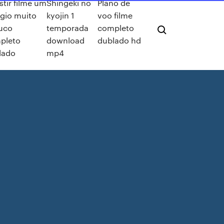
stir filme um
Shingeki no
Plano de
gio muito
kyojin 1
voo filme
uco
temporada
completo
pleto
download
dublado hd
lado
mp4