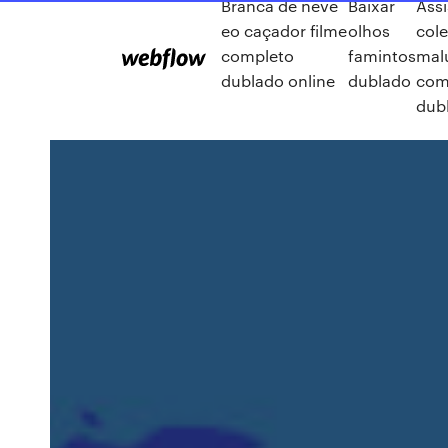
Branca de neve
Baixar
Assi
eo caçador filme
olhos
cole
completo
famintos
mal
dublado online
dublado
com
dub