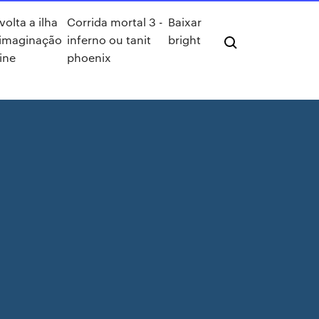
volta a ilha
Corrida mortal 3 -
Baixar
 imaginação
inferno ou tanit
bright
ine
phoenix