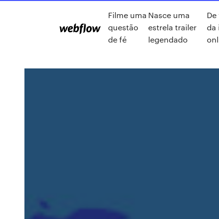
Filme uma
Nasce uma
De 
questão
estrela trailer
da
de fé
legendado
onl