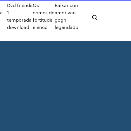
m
Dvd friends
Os
Baixar com
x
1
crimes de
amor van
temporada
fortitude
gogh
download
elenco
legendado