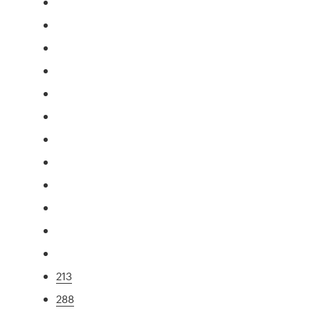
213
288