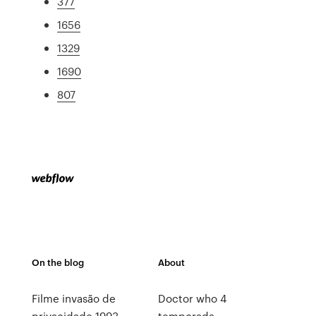
377
1656
1329
1690
807
On the blog
About
Filme invasão de
Doctor who 4
privacidade 1993
temporada