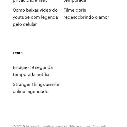
Como baixar video do
Filme doris
youtube com legenda
redescobrindo o amor
pelo celular
Learn
Estação 19 segunda
temporada netflix
Stranger things assistir
online legendado
© 2019 https://cima4uiegnnv.netlify.app, Inc. All rights