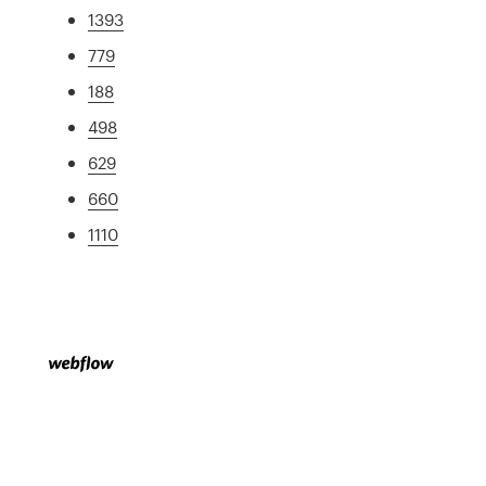
1393
779
188
498
629
660
1110