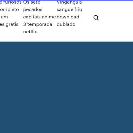
e furiosos
Os sete
Vingança a
 completo
pecados
sangue frio
 em
capitais anime
download
s gratis
3 temporada
dublado
netflix