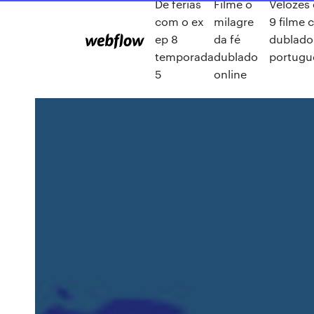
De ferias
Filme o
Velozes 
com o ex
milagre
9 filme
ep 8
da fé
dublado
temporada
dublado
portugue
5
online