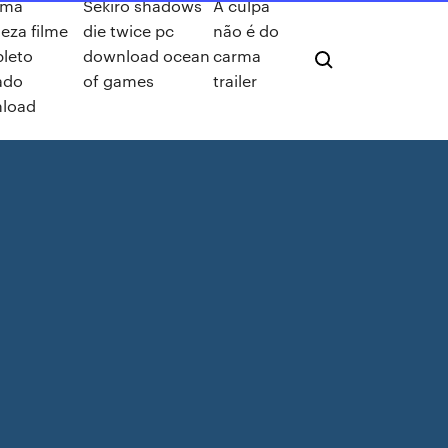
ima
Sekiro shadows
A culpa
leza filme
die twice pc
não é do
leto
download ocean
carma
ado
of games
trailer
load