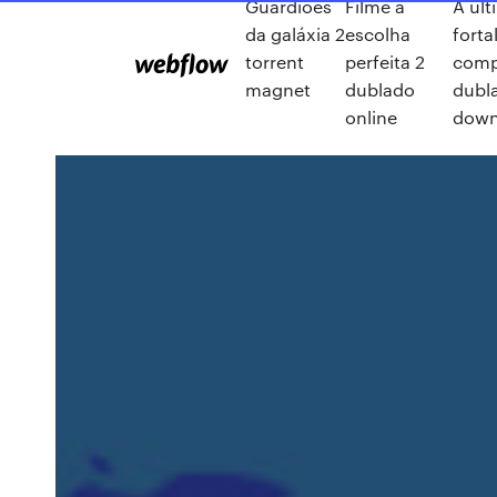
Guardiões
Filme a
A ult
da galáxia 2
escolha
forta
torrent
perfeita 2
comp
magnet
dublado
dubl
online
down