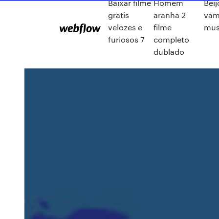
Baixar filme
Homem
Beij
gratis
aranha 2
vam
velozes e
filme
mus
furiosos 7
completo
dublado