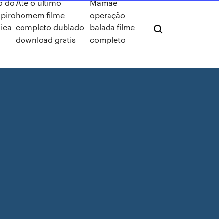
o do
Até o último
Mamãe
piro
homem filme
operação
ica
completo dublado
balada filme
download gratis
completo