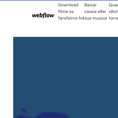
Download
Baixar
Qua
filme os
cassia eller
idio
farofeiros hd
sua musica
torr