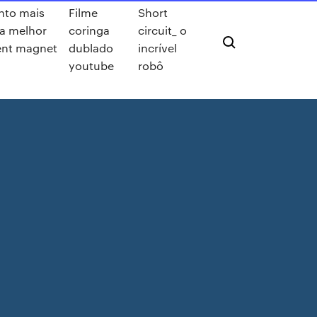
nto mais
Filme
Short
ta melhor
coringa
circuit_ o
ent magnet
dublado
incrível
youtube
robô