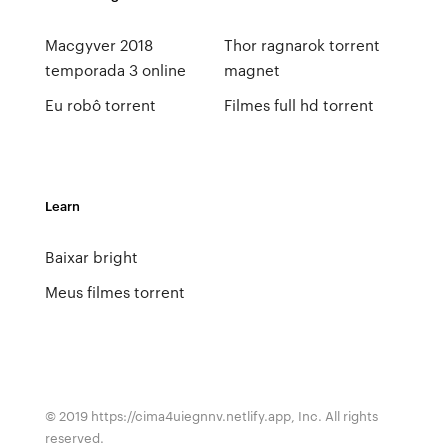
Macgyver 2018
Thor ragnarok torrent
temporada 3 online
magnet
Eu robô torrent
Filmes full hd torrent
Learn
Baixar bright
Meus filmes torrent
© 2019 https://cima4uiegnnv.netlify.app, Inc. All rights
reserved.