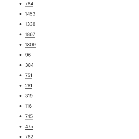
784
1453
1338
1867
1809
96
384
751
281
319
116
745
475
762