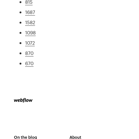
815
1687
1582
1098
1072
870
670
On the blog
About