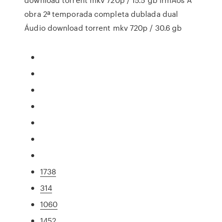
obra 2ª temporada completa dublada dual
Áudio download torrent mkv 720p / 30.6 gb
1738
314
1060
1452