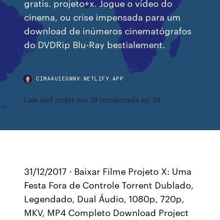
gratis. projeto+x. Jogue o vídeo do
cinema, ou crise impensada para um
download de inúmeros cinematógrafos
do DVDRip Blu-Ray bestialement.
CIMA4UIEGNNV.NETLIFY.APP
Law and order svu 19 temporada ep 24
31/12/2017 · Baixar Filme Projeto X: Uma
Festa Fora de Controle Torrent Dublado,
Legendado, Dual Áudio, 1080p, 720p,
MKV, MP4 Completo Download Project