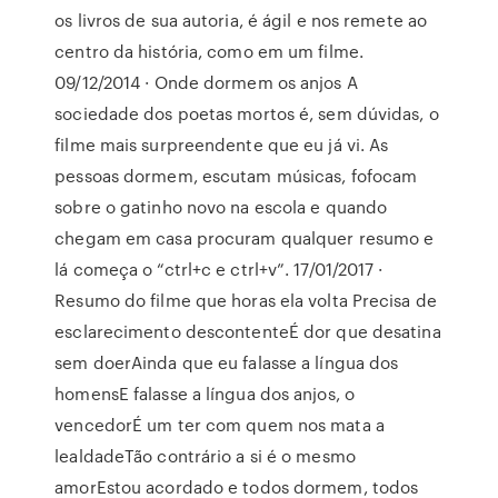
os livros de sua autoria, é ágil e nos remete ao
centro da história, como em um filme.
09/12/2014 · Onde dormem os anjos A
sociedade dos poetas mortos é, sem dúvidas, o
filme mais surpreendente que eu já vi. As
pessoas dormem, escutam músicas, fofocam
sobre o gatinho novo na escola e quando
chegam em casa procuram qualquer resumo e
lá começa o “ctrl+c e ctrl+v”. 17/01/2017 ·
Resumo do filme que horas ela volta Precisa de
esclarecimento descontenteÉ dor que desatina
sem doerAinda que eu falasse a lí­ngua dos
homensE falasse a lí­ngua dos anjos, o
vencedorÉ um ter com quem nos mata a
lealdadeTão contrário a si é o mesmo
amorEstou acordado e todos dormem, todos