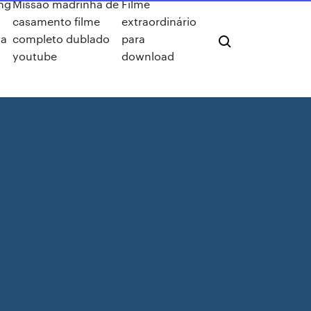
ing
Missão madrinha de
Filme
casamento filme
extraordinário
da
completo dublado
para
youtube
download