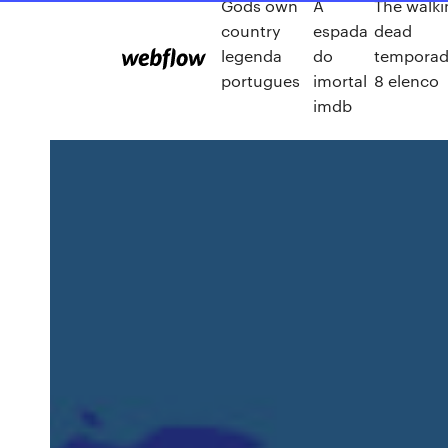
Gods own
A
The walk
country
espada
dead
legenda
do
tempora
portugues
imortal
8 elenco
imdb